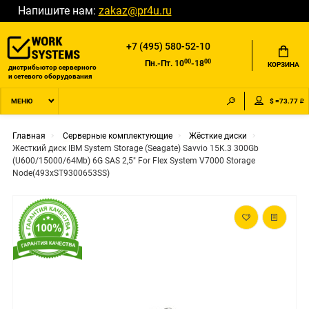
Напишите нам:
zakaz@pr4u.ru
+7 (495) 580-52-10
00
00
Пн.-Пт. 10
-18
КОРЗИНА
дистрибьютор серверного
и сетевого оборудования
$ =73.77 ₽
МЕНЮ
Главная
Серверные комплектующие
Жёсткие диски
Жесткий диск IBM System Storage (Seagate) Savvio 15K.3 300Gb
(U600/15000/64Mb) 6G SAS 2,5" For Flex System V7000 Storage
Node(493xST9300653SS)