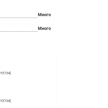
Много
Много
9Y3734]
9Y3734]