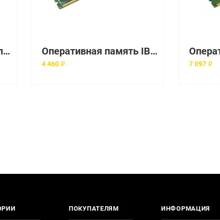
07L9755 Оперативная память IBM (Lenovo)
Оперативная память IBM Express 4GB (1x4GB 1Rx4 1.35V) PC3L-12800 RDIMM [00D5024]
4 460 ₽
7 097 ₽
ОРИИ
ПОКУПАТЕЛЯМ
ИНФОРМАЦИЯ