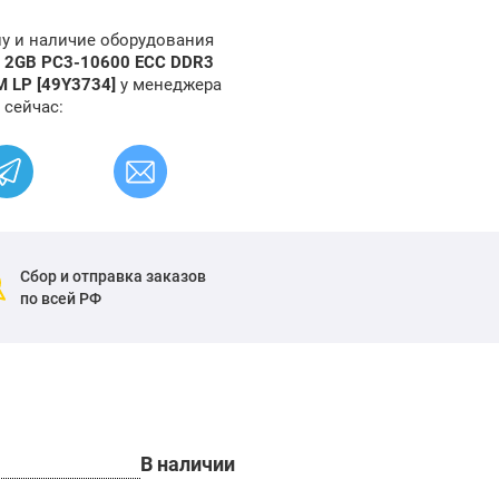
ну и наличие оборудования
M 2GB PC3-10600 ECC DDR3
M LP [49Y3734]
у менеджера
 сейчас:
Сбор и отправка заказов
по всей РФ
В наличии