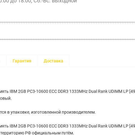
0:00 до 18:00, Сб.-Вс. выходной
и
Гарантия
Доставка
ять IBM 2GB PC3-10600 ECC DDR3 1333MHz Dual Rank UDIMM LP [4
новый.
тся в упаковке, изготовленной производителем.
ять IBM 2GB PC3-10600 ECC DDR3 1333MHz Dual Rank UDIMM LP [4
а территорию РФ официальным путём.