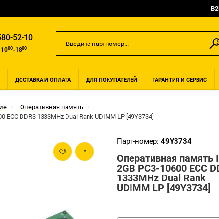
B2
580-52-10
00
00
 10
-18
ДОСТАВКА И ОПЛАТА
ДЛЯ ПОКУПАТЕЛЕЙ
ГАРАНТИЯ И СЕРВИС
ие
Оперативная память
0 ECC DDR3 1333MHz Dual Rank UDIMM LP [49Y3734]
Парт-номер:
49Y3734
Оперативная память 
2GB PC3-10600 ECC D
1333MHz Dual Rank
UDIMM LP [49Y3734]