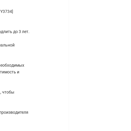
9Y3734]
длить до 3 лет.
нальной
 необходимых
тимость и
, чтобы
 производителя