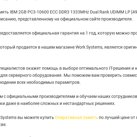
ять IBM 2GB PC3-10600 ECC DDR3 1333MHz Dual Rank UDIMM LP [4
писанию, представленному на официальном сайте производителя.
редоставляется официальная гарантия на 1 год, которую можно про
оторый продается в нашем магазине Work Systems, является ориги
пециалистов окажет помощь в выборе оптимального IT-решения и
для серверного оборудования. Мы поможем вам проверить совмес
людении всех необходимых параметров.
м с официальными производителями и обучаем наших сотрудников
ки даже в наиболее сложных и нестандартных решениях.
 Systems вы можете купить
Оперативная память
по лучшей цене от
кве.