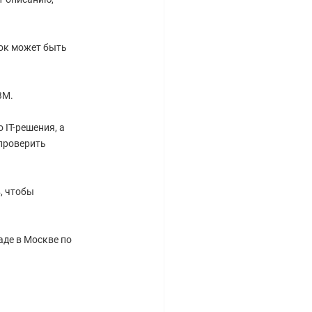
рок может быть
BM.
IT-решения, а
проверить
, чтобы
аде в Москве по