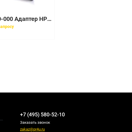
012790-000 Адаптер HP NC373T PCI-E GIGABIT SERVER NETWORK
запросу
+7 (495) 580-52-10
Заказать звонок
zakaz@pr4u.ru