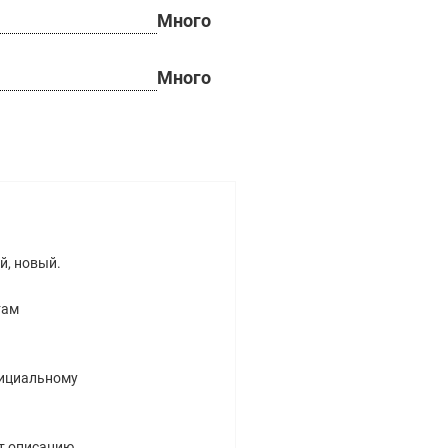
Много
Много
й, новый.
там
официальному
ет описанию,