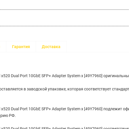
и
Гарантия
Доставка
l x520 Dual Port 10GbE SFP+ Adapter System x [49Y7960] оригинальны
ставляется в заводской упаковке, которая соответствует стандар
l x520 Dual Port 10GbE SFP+ Adapter System x [49Y7960] подлежит 
орию РФ.
l x520 Dual Port 10GbE SFP+ Adapter System x [49Y7960] cоответству