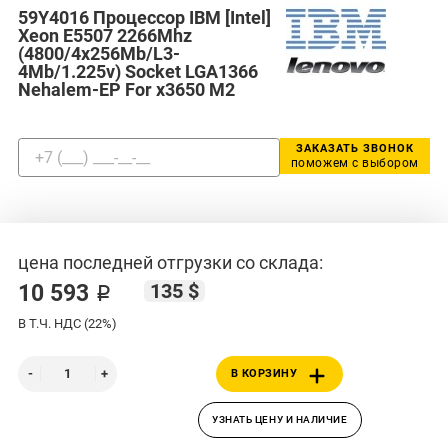
59Y4016 Процессор IBM [Intel]
Xeon E5507 2266Mhz
(4800/4x256Mb/L3-
4Mb/1.225v) Socket LGA1366
Nehalem-EP For x3650 M2
ЗАКАЗАТЬ ЗВОНОК
поможем с выбором
цена последней отгрузки со склада:
135 $
10 593 ₽
В Т.Ч. НДС (22%)
В КОРЗИНУ
УЗНАТЬ ЦЕНУ И НАЛИЧИЕ