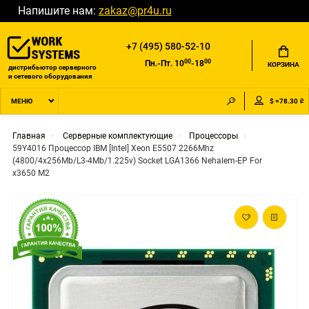
Напишите нам:
zakaz@pr4u.ru
+7 (495) 580-52-10
00
00
Пн.-Пт. 10
-18
КОРЗИНА
дистрибьютор серверного
и сетевого оборудования
$ =78.30 ₽
МЕНЮ
Главная
Серверные комплектующие
Процессоры
59Y4016 Процессор IBM [Intel] Xeon E5507 2266Mhz
(4800/4x256Mb/L3-4Mb/1.225v) Socket LGA1366 Nehalem-EP For
x3650 M2