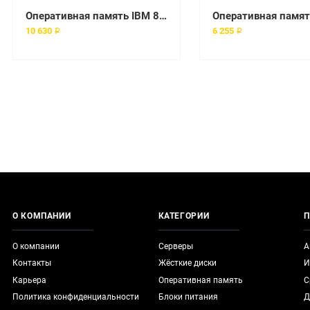
Оперативная память IBM 8GB 1.35V PC3L-10600 CL9 ECC DDR3 1333MHz LP [49Y1397]
10 630 ₽
6 255 ₽
О КОМПАНИИ
КАТЕГОРИИ
П
О компании
Серверы
А
Контакты
Жёсткие диски
И
Карьера
Оперативная память
С
Политика конфиденциальности
Блоки питания
Д