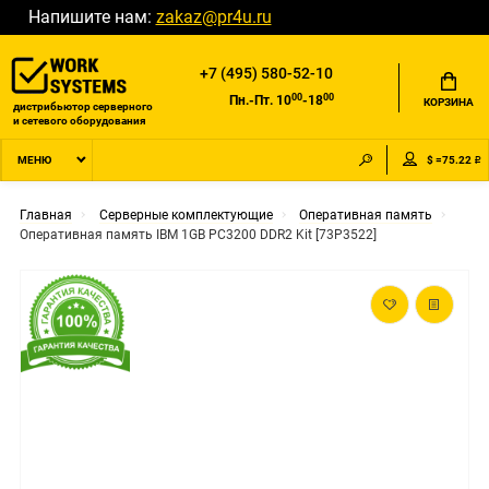
Напишите нам:
zakaz@pr4u.ru
+7 (495) 580-52-10
00
00
Пн.-Пт. 10
-18
КОРЗИНА
дистрибьютор серверного
и сетевого оборудования
$ =75.22 ₽
МЕНЮ
Главная
Серверные комплектующие
Оперативная память
Оперативная память IBM 1GB PC3200 DDR2 Kit [73P3522]