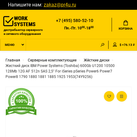
Напишите нам:
zakaz@pr4u.ru
+7 (495) 580-52-10
00
00
Пн.-Пт. 10
-18
КОРЗИНА
дистрибьютор серверного
и сетевого оборудования
$ =76.13 ₽
МЕНЮ
Главная
Серверные комплектующие
Жёсткие диски
Жесткий диск IBM Power Systems (Toshiba) 600Gb U1200 10500
128Mb 12G AF 512n SAS 2,5" For iSeries pSeries Power6 Power7
Power8 1790 1880 1881 1885 1925 1953(74Y9256)