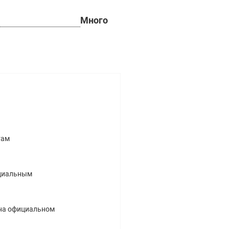
Много
там
ициальным
у на официальном