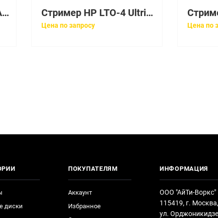
Стример Sun LTO3 FC AS/400 Tape Drive [419834906]
Стример HP LTO-4 Ultrium 1760 External SCSI Tape Drive [EH922B]
Цена по запросу
Цена по 
ОРИИ
ПОКУПАТЕЛЯМ
ИНФОРМАЦИЯ
ООО "АйТи-Воркс"
ы
Аккаунт
115419, г. Москва
е диски
Избранное
ул. Орджоникидзе