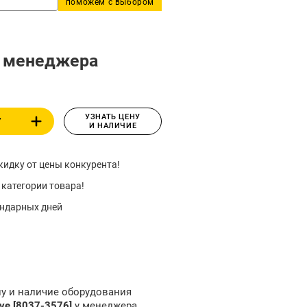
поможем с выбором
у менеджера
УЗНАТЬ ЦЕНУ
У
И НАЛИЧИЕ
идку от цены конкурента!
 категории товара!
ендарных дней
ну и наличие оборудования
ive [8037-3576]
у менеджера