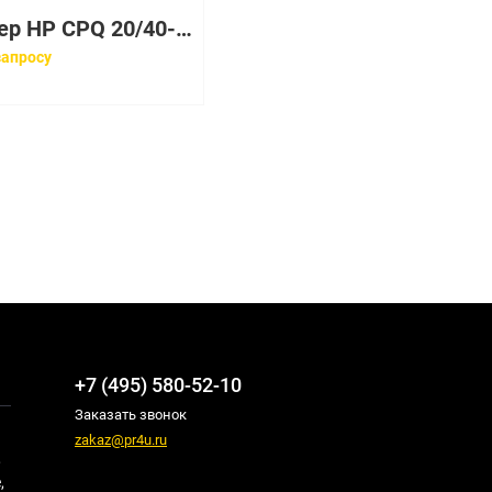
Стример HP CPQ 20/40-GB Int SCSI DLT Ldr [146017-001]
запросу
+7 (495) 580-52-10
Заказать звонок
zakaz@pr4u.ru
,
,