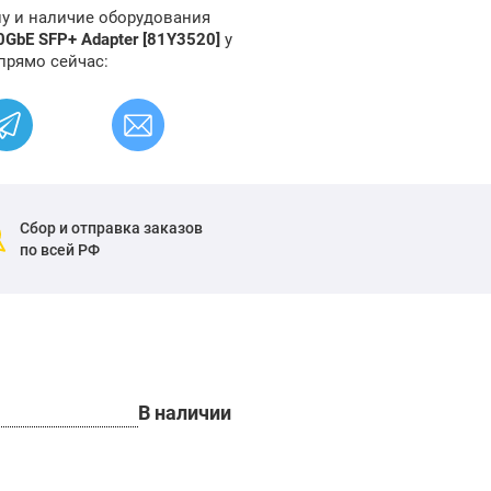
ну и наличие оборудования
0GbE SFP+ Adapter [81Y3520]
у
прямо сейчас:
Сбор и отправка заказов
по всей РФ
В наличии