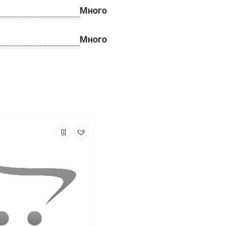
Много
Много