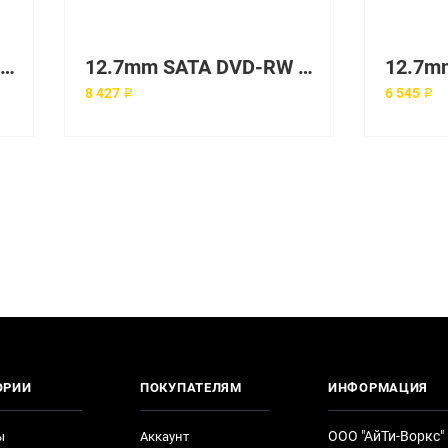
Адаптер DELL Intel X710 Dual Port 10Gb DAC SFP+ CNA LP [540-BBIX]
12.7mm SATA DVD-RW Kit DL360 G6 G7
8 427 ₽
6 545 ₽
ОРИИ
ПОКУПАТЕЛЯМ
ИНФОРМАЦИЯ
ООО "АйТи-Воркс"
ы
Аккаунт