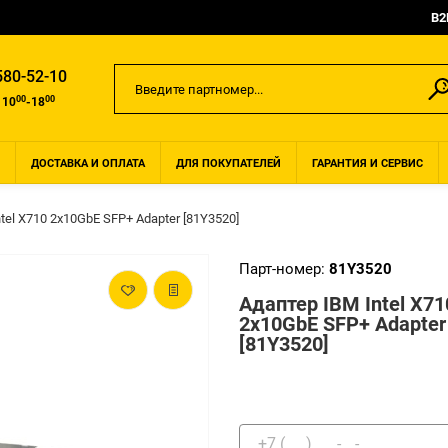
B2
580-52-10
00
00
 10
-18
ДОСТАВКА И ОПЛАТА
ДЛЯ ПОКУПАТЕЛЕЙ
ГАРАНТИЯ И СЕРВИС
tel X710 2x10GbE SFP+ Adapter [81Y3520]
Парт-номер:
81Y3520
Адаптер IBM Intel X71
2x10GbE SFP+ Adapter
[81Y3520]