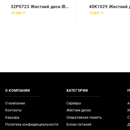
32P0723 Жесткий диск IBM (Lenovo) 3.5" 10000 об/мин
15 084 ₽
19 831 ₽
О КОМПАНИИ
КАТЕГОРИИ
П
О компании
Серверы
А
Контакты
Жёсткие диски
И
Карьера
Оперативная память
С
Политика конфиденциальности
Блоки питания
Д