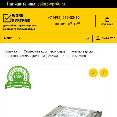
Напишите нам:
zakaz@pr4u.ru
+7 (495) 580-52-10
00
00
Пн.-Пт. 10
-18
КОРЗИНА
дистрибьютор серверного
и сетевого оборудования
$ =76.97 ₽
МЕНЮ
Главная
Серверные комплектующие
Жёсткие диски
90P1308 Жесткий диск IBM (Lenovo) 3.5" 10000 об/мин