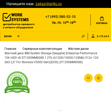
Напишите нам:
zakaz@pr4u.ru
+7 (495) 580-52-10
00
00
Пн.-Пт. 10
-18
КОРЗИНА
дистрибьютор серверного
и сетевого оборудования
$ =75.24 ₽
МЕНЮ
Главная
Серверные комплектующие
Жёсткие диски
Жесткий диск IBM System Storage (Seagate) Enterprise Performance
10K HDD v8 ST1200MM0088 1.2Tb (U1200/10000/128Mb) 512n 12G
SAS 2,5" For Storwize V5000 Gen2(E050_ST1200MM0088)