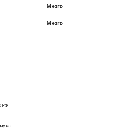
Много
Много
ю РФ
ому на