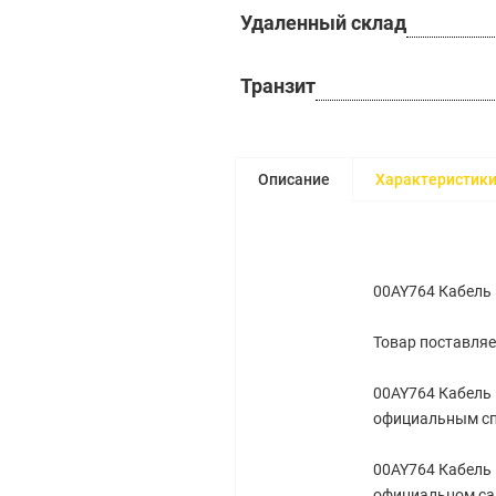
Удаленный склад
Транзит
Описание
Характеристик
00AY764 Кабель 
Товар поставляе
00AY764 Кабель 
официальным сп
00AY764 Кабель 
официальном са