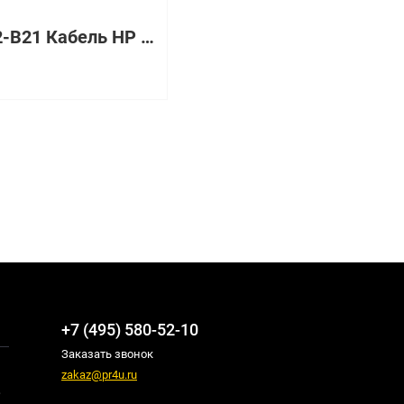
719082-B21 Кабель HP DL380/DL388 G9 Graphics Enablement Kit
+7 (495) 580-52-10
Заказать звонок
zakaz@pr4u.ru
,