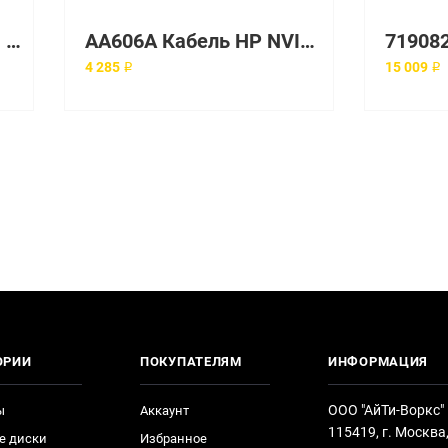
BAT Кабель488138-001 HP 24in SFP Battery Cable
AA606A Кабель HP NVIDIA QUADRO4 400NVS DVI CABLE Kit
4 285 ₽
15 009 ₽
ОРИИ
ПОКУПАТЕЛЯМ
ИНФОРМАЦИЯ
ООО "АйТи-Воркс"
ы
Аккаунт
115419, г. Москва
е диски
Избранное