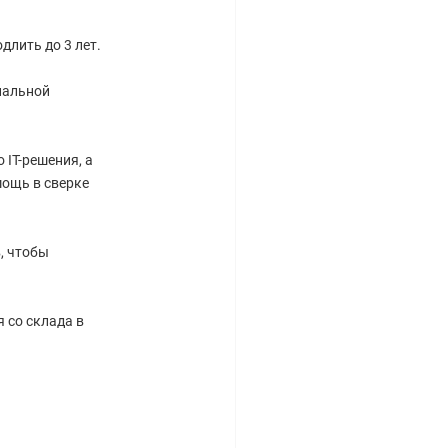
длить до 3 лет.
нальной
IT-решения, а
ощь в сверке
, чтобы
 со склада в