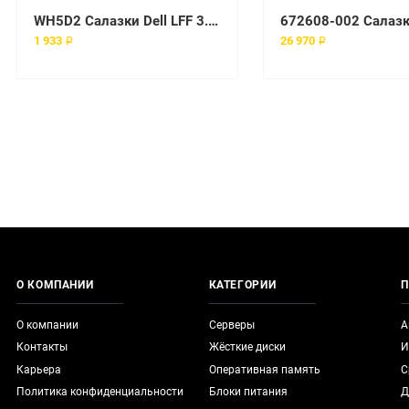
WH5D2 Салазки Dell LFF 3.5-inch Hard Drive Caddy for R340 R440 R540 R640 R740 servers
1 933 ₽
26 970 ₽
О КОМПАНИИ
КАТЕГОРИИ
П
О компании
Серверы
А
Контакты
Жёсткие диски
И
Карьера
Оперативная память
С
Политика конфиденциальности
Блоки питания
Д