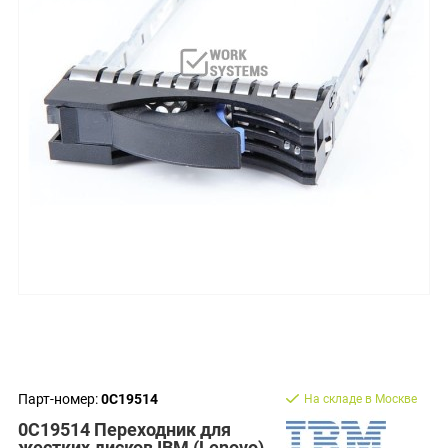
Парт-номер:
0C19514
На складе в Москве
0C19514 Переходник для
жестких дисков IBM (Lenovo)