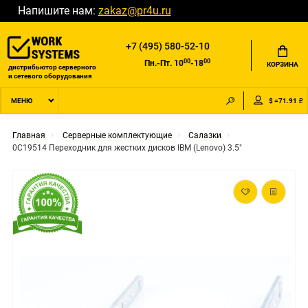
Напишите нам:
zakaz@pr4u.ru
+7 (495) 580-52-10
00
00
Пн.-Пт. 10
-18
КОРЗИНА
дистрибьютор серверного
и сетевого оборудования
$ =71.91 ₽
МЕНЮ
Главная
Серверные комплектующие
Салазки
0C19514 Переходник для жестких дисков IBM (Lenovo) 3.5"