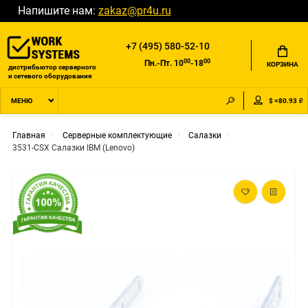
Напишите нам:
zakaz@pr4u.ru
+7 (495) 580-52-10
00
00
Пн.-Пт. 10
-18
КОРЗИНА
дистрибьютор серверного
и сетевого оборудования
$ =80.93 ₽
МЕНЮ
Главная
Серверные комплектующие
Салазки
3531-CSX Салазки IBM (Lenovo)