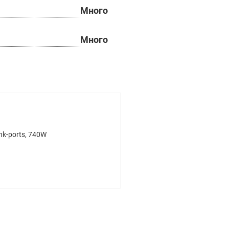
Много
Много
nk-ports, 740W