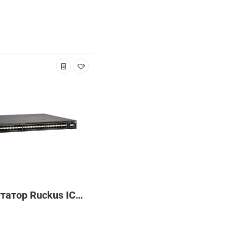
Коммутатор Ruckus ICX7650-48F-E-RMT3
₽