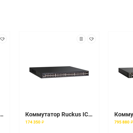
атор Ruckus ICX7550-48ZP
Коммутатор Ruckus ICX7150-48P-4X10GR-RMT3
174 350 ₽
795 880 