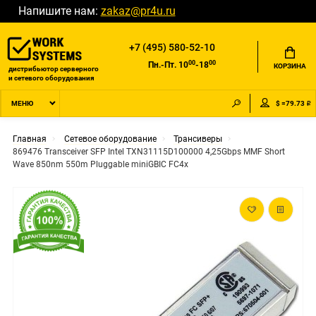
Напишите нам:
zakaz@pr4u.ru
+7 (495) 580-52-10
00
00
Пн.-Пт. 10
-18
КОРЗИНА
дистрибьютор серверного
и сетевого оборудования
$ =79.73 ₽
МЕНЮ
Главная
Сетевое оборудование
Трансиверы
869476 Transceiver SFP Intel TXN31115D100000 4,25Gbps MMF Short
Wave 850nm 550m Pluggable miniGBIC FC4x