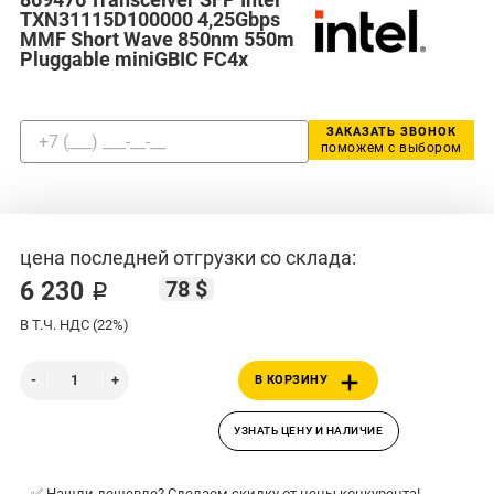
TXN31115D100000 4,25Gbps
MMF Short Wave 850nm 550m
Pluggable miniGBIC FC4x
ЗАКАЗАТЬ ЗВОНОК
поможем с выбором
цена последней отгрузки со склада:
78 $
6 230 ₽
В Т.Ч. НДС (22%)
В КОРЗИНУ
УЗНАТЬ ЦЕНУ И НАЛИЧИЕ
✅ Нашли дешевле? Сделаем скидку от цены конкурента!