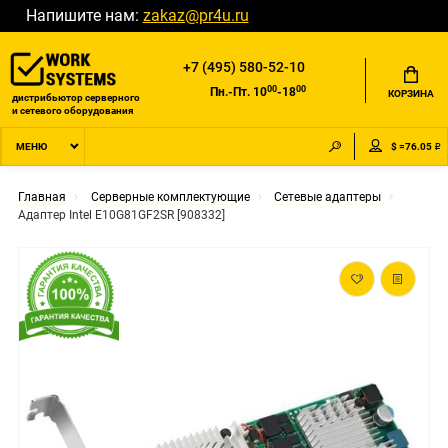
Напишите нам:
zakaz@pr4u.ru
+7 (495) 580-52-10
00
00
Пн.-Пт. 10
-18
КОРЗИНА
дистрибьютор серверного
и сетевого оборудования
$ =76.05 ₽
МЕНЮ
Главная
Серверные комплектующие
Сетевые адаптеры
Адаптер Intel E10G81GF2SR [908332]