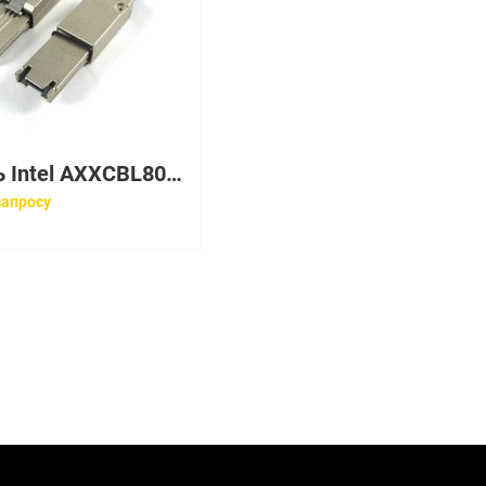
Кабель Intel AXXCBL800CVCR
запросу