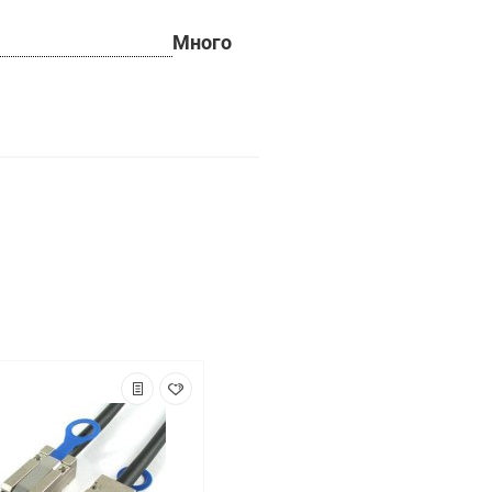
Много