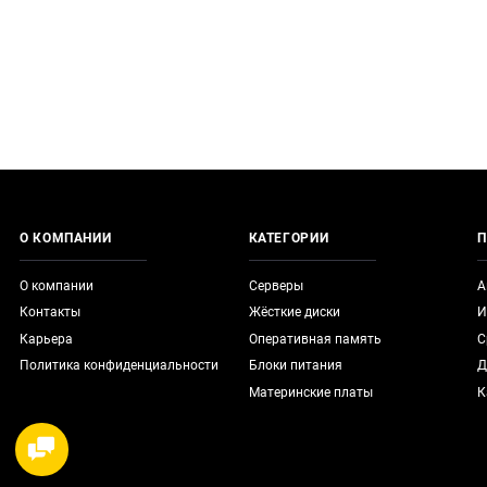
О КОМПАНИИ
КАТЕГОРИИ
П
О компании
Серверы
А
Контакты
Жёсткие диски
И
Карьера
Оперативная память
С
Политика конфиденциальности
Блоки питания
Д
Материнские платы
К