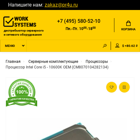
Напишите нам:
zakaz@pr4u.ru
+7 (495) 580-52-10
00
00
Пн.-Пт. 10
-18
КОРЗИНА
дистрибьютор серверного
и сетевого оборудования
$ =80.62 ₽
МЕНЮ
Главная
Серверные комплектующие
Процессоры
Процессор Intel Core i5 - 10600K OEM (CM8070104282134)