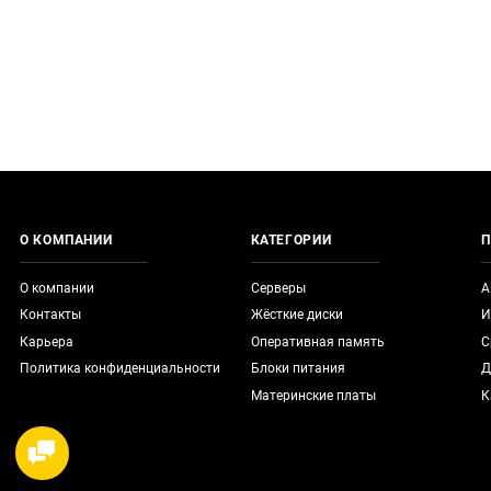
О КОМПАНИИ
КАТЕГОРИИ
П
О компании
Серверы
А
Контакты
Жёсткие диски
И
Карьера
Оперативная память
С
Политика конфиденциальности
Блоки питания
Д
Материнские платы
К