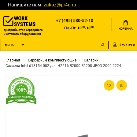
Напишите нам:
zakaz@pr4u.ru
+7 (495) 580-52-10
00
00
Пн.-Пт. 10
-18
КОРЗИНА
дистрибьютор серверного
и сетевого оборудования
$ =74.59 ₽
МЕНЮ
Главная
Серверные комплектующие
Салазки
Салазка Intel d18154-002 для H2216 R2000 R2208 JBOD 2000 2224