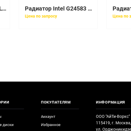
Радиатор Intel 918250 LGA2011
Радиатор Intel G24583 LGA2011
Цена по запросу
Цена по 
ОРИИ
ПОКУПАТЕЛЯМ
ИНФОРМАЦИЯ
ООО "АйТи-Воркс"
ы
Аккаунт
115419, г. Москва
е диски
Избранное
ул. Орджоникидзе