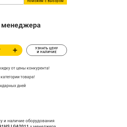
поможем с выбором
у менеджера
УЗНАТЬ ЦЕНУ
У
И НАЛИЧИЕ
идку от цены конкурента!
 категории товара!
ендарных дней
ну и наличие оборудования
X91HS LGA2011
у менеджера