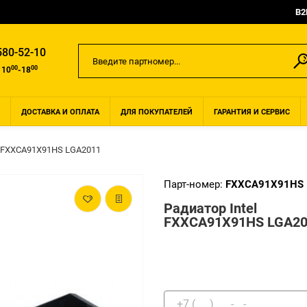
B2
580-52-10
00
00
 10
-18
ДОСТАВКА И ОПЛАТА
ДЛЯ ПОКУПАТЕЛЕЙ
ГАРАНТИЯ И СЕРВИС
l FXXCA91X91HS LGA2011
Парт-номер:
FXXCA91X91HS
Радиатор Intel
FXXCA91X91HS LGA20