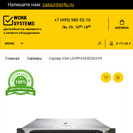
Напишите нам:
zakaz@pr4u.ru
+7 (495) 580-52-10
00
00
Пн.-Пт. 10
-18
КОРЗИНА
дистрибьютор серверного
и сетевого оборудования
$ =71.02 ₽
МЕНЮ
Главная
Серверы
Сервер Intel LSVRP4304ES6XXR