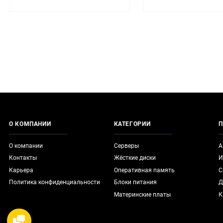
О КОМПАНИИ
КАТЕГОРИИ
П
О компании
Серверы
А
Контакты
Жёсткие диски
И
Карьера
Оперативная память
С
Политика конфиденциальности
Блоки питания
Д
Материнские платы
К