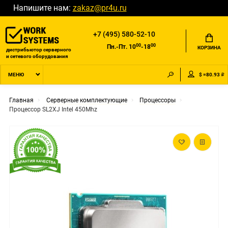
Напишите нам:
zakaz@pr4u.ru
+7 (495) 580-52-10
00
00
Пн.-Пт. 10
-18
КОРЗИНА
дистрибьютор серверного
и сетевого оборудования
$ =80.93 ₽
МЕНЮ
Главная
Серверные комплектующие
Процессоры
Процессор SL2XJ Intel 450Mhz