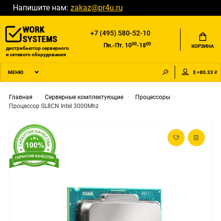
Напишите нам:
zakaz@pr4u.ru
+7 (495) 580-52-10
00
00
Пн.-Пт. 10
-18
КОРЗИНА
дистрибьютор серверного
и сетевого оборудования
$ =80.33 ₽
МЕНЮ
Главная
Серверные комплектующие
Процессоры
Процессор SL8CN Intel 3000Mhz