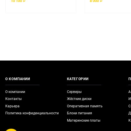
10 100 ₽
8 000 ₽
О КОМПАНИИ
КАТЕГОРИИ
П
О компании
Серверы
А
Контакты
Жёсткие диски
И
Карьера
Оперативная память
С
Политика конфиденциальности
Блоки питания
Д
Материнские платы
К