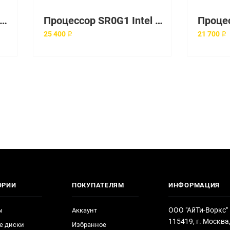
роцессор SR008 Intel 3300Mhz
Процессор SR0G1 Intel 3200Mhz
25 400 ₽
21 700 ₽
ОРИИ
ПОКУПАТЕЛЯМ
ИНФОРМАЦИЯ
ООО "АйТи-Воркс"
ы
Аккаунт
115419, г. Москва
е диски
Избранное