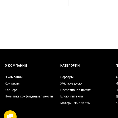
О КОМПАНИИ
КАТЕГОРИИ
П
О компании
Серверы
А
Контакты
Жёсткие диски
И
Карьера
Оперативная память
С
Политика конфиденциальности
Блоки питания
Д
Материнские платы
К