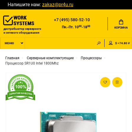
Напишите нам:
zakaz@pr4u.ru
+7 (495) 580-52-10
00
00
Пн.-Пт. 10
-18
КОРЗИНА
дистрибьютор серверного
и сетевого оборудования
$ =74.80 ₽
МЕНЮ
Главная
Серверные комплектующие
Процессоры
Процессор SR1U0 Intel 1800Mhz