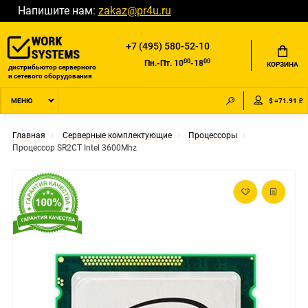
Напишите нам:
zakaz@pr4u.ru
+7 (495) 580-52-10
00
00
Пн.-Пт. 10
-18
КОРЗИНА
дистрибьютор серверного
и сетевого оборудования
$ =71.91 ₽
МЕНЮ
Главная
Серверные комплектующие
Процессоры
Процессор SR2CT Intel 3600Mhz