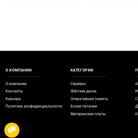
О КОМПАНИИ
КАТЕГОРИИ
П
О компании
Серверы
А
Контакты
Жёсткие диски
И
Карьера
Оперативная память
С
Политика конфиденциальности
Блоки питания
Д
Материнские платы
К