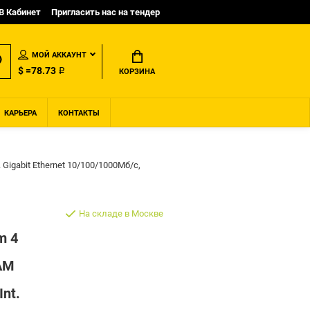
B Кабинет
Пригласить нас на тендер
МОЙ АККАУНТ
$ =78.73 ₽
КОРЗИНА
КАРЬЕРА
КОНТАКТЫ
Gigabit Ethernet 10/100/1000Мб/с,
На складе в Москве
m 4
AM
Int.