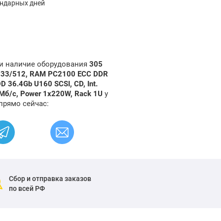
ендарных дней
 и наличие оборудования
305
/533/512, RAM PC2100 ECC DDR
36.4Gb U160 SCSI, CD, Int.
0Мб/с, Power 1x220W, Rack 1U
у
прямо сейчас:
Сбор и отправка заказов
по всей РФ