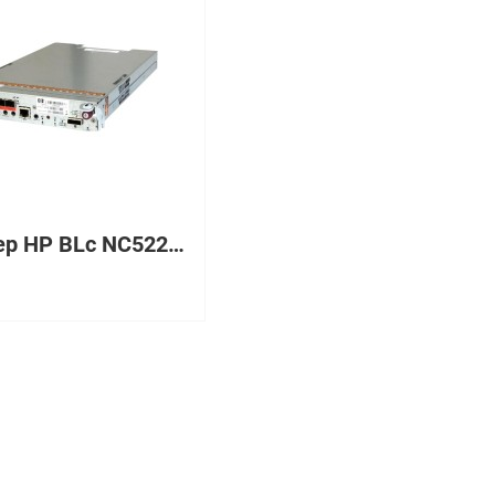
Адаптер HP BLc NC522m NIC Adapter Opt Kit (466309-001)