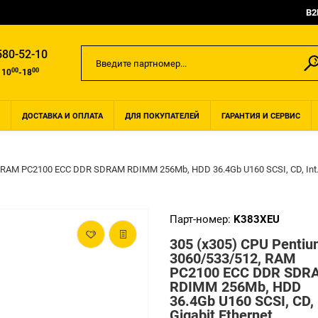
B2
580-52-10
00
00
 10
-18
ДОСТАВКА И ОПЛАТА
ДЛЯ ПОКУПАТЕЛЕЙ
ГАРАНТИЯ И СЕРВИС
, RAM PC2100 ECC DDR SDRAM RDIMM 256Mb, HDD 36.4Gb U160 SCSI, CD, Int. 
Парт-номер:
K383XEU
305 (x305) CPU Pentiu
3060/533/512, RAM
PC2100 ECC DDR SDR
RDIMM 256Mb, HDD
36.4Gb U160 SCSI, CD, 
Gigabit Ethernet