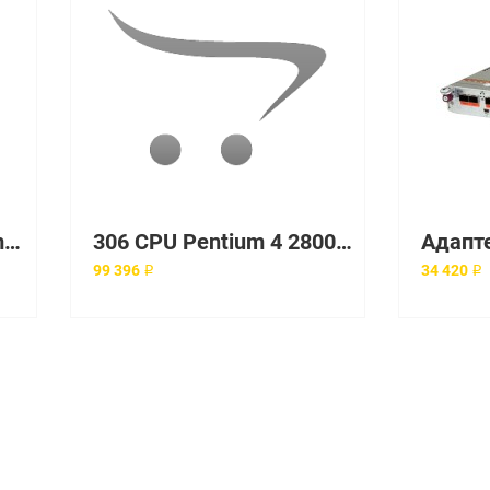
305 (x305) CPU Pentium 4 2800/533/512, RAM PC2100 ECC DDR SDRAM RDIMM 256Mb, HDD 40GB IDE, CD, Int. Gigabit Ethernet 10/100/1000Мб/с, Power 1x220W, Rack 1U
306 CPU Pentium 4 2800/1MB/800, 512Mb PC3200 ECC DDR SDRAM RDIMM, Int. Single Channel SCSI U320 Controller, HDD 36.4Gb 10K Ultra320 SCSI, Int. DP Gigabit Ethernet, 300W, Rack 1U.
99 396 ₽
34 420 ₽