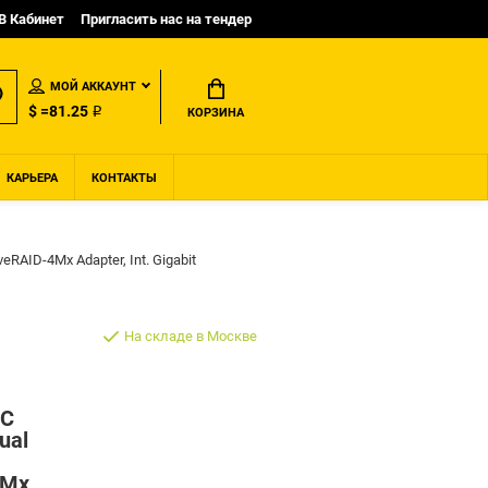
B Кабинет
Пригласить нас на тендер
МОЙ АККАУНТ
$ =81.25 ₽
КОРЗИНА
КАРЬЕРА
КОНТАКТЫ
AID-4Mx Adapter, Int. Gigabit
На складе в Москве
CC
ual
4Mx