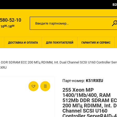
B2
 580-52-10
00
00
 10
-18
ДОСТАВКА И ОПЛАТА
ДЛЯ ПОКУПАТЕЛЕЙ
ГАРАНТИЯ И СЕРВИС
DR SDRAM ECC 200 МГц RDIMM, Int. Dual Channel SCSI U160 Controller ServeR
1XRU
Парт-номер:
K51RXEU
255 Xeon MP
1400/1Mb/400, RAM
512Mb DDR SDRAM E
200 МГц RDIMM, Int. D
Channel SCSI U160
Controller ServeRAID-