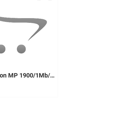
255 Xeon MP 1900/1Mb/400, RAM 2048Mb DDR SDRAM ECC 200 МГц RDIMM, Int. Dual Channel SCSI U160 Controller ServeRAID-4Mx Adapter, HDD 4x36,4Gb 10K U160 SCSI Hot Swap, Int. Gigabit Ethernet 10/100/1000Мб/с 4x370 W
₽