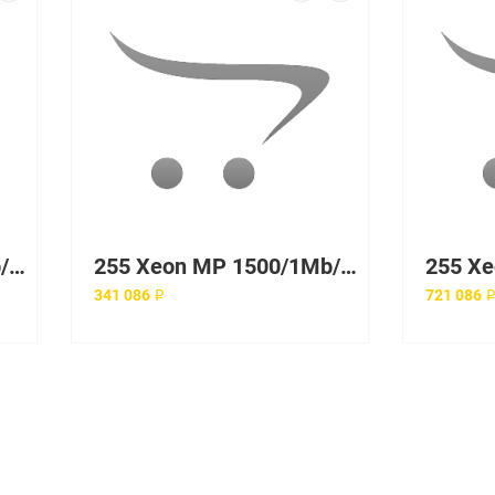
255 Xeon MP 1400/1Mb/400, RAM 1Gb DDR SDRAM ECC 200 МГц RDIMM, Int. Dual Channel SCSI U160 Controller ServeRAID-4Mx Adapter, HDD 3x36,4Gb 10K U160 SCSI Hot Swap, Int. Gigabit Ethernet 10/100/1000Мб/с 4x370 W
255 Xeon MP 1500/1Mb/400, RAM 1Gb DDR SDRAM ECC 200 МГц RDIMM, Int. Dual Channel SCSI U160 Controller ServeRAID-4Mx Adapter, Int. Gigabit Ethernet 10/100/1000Мб/с 2x370 W
341 086 ₽
721 086 