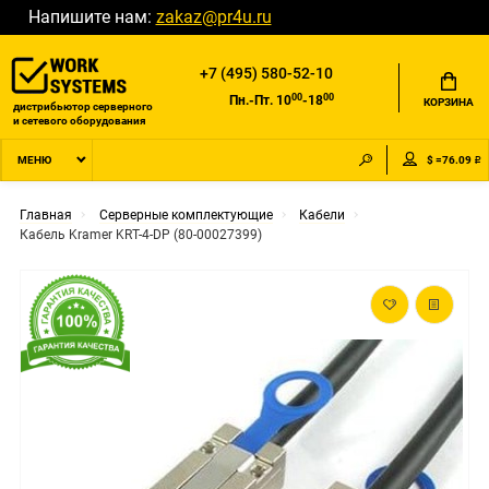
Напишите нам:
zakaz@pr4u.ru
+7 (495) 580-52-10
00
00
Пн.-Пт. 10
-18
КОРЗИНА
дистрибьютор серверного
и сетевого оборудования
$ =76.09 ₽
МЕНЮ
Главная
Серверные комплектующие
Кабели
Кабель Kramer KRT-4-DP (80-00027399)