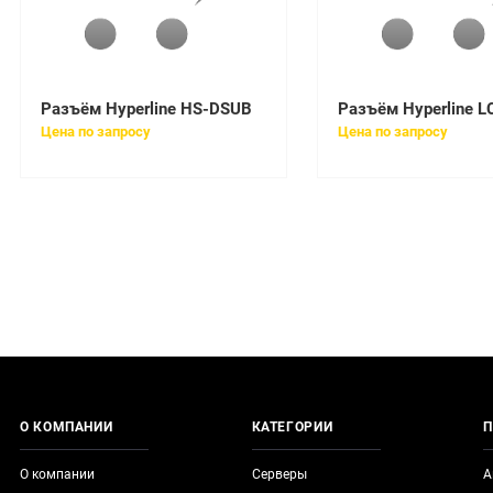
Разъём Hyperline HS-DSUB
Разъём Hyperline L
Цена по запросу
Цена по запросу
О КОМПАНИИ
КАТЕГОРИИ
П
О компании
Серверы
А