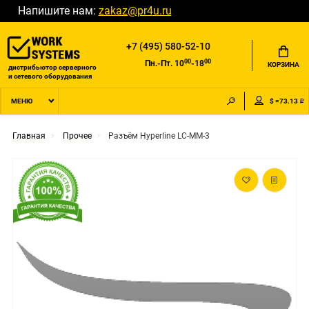
Напишите нам:
zakaz@pr4u.ru
+7 (495) 580-52-10
00
00
Пн.-Пт. 10
-18
КОРЗИНА
дистрибьютор серверного
и сетевого оборудования
$ =73.13 ₽
МЕНЮ
Главная
Прочее
Разъём Hyperline LC-MM-3