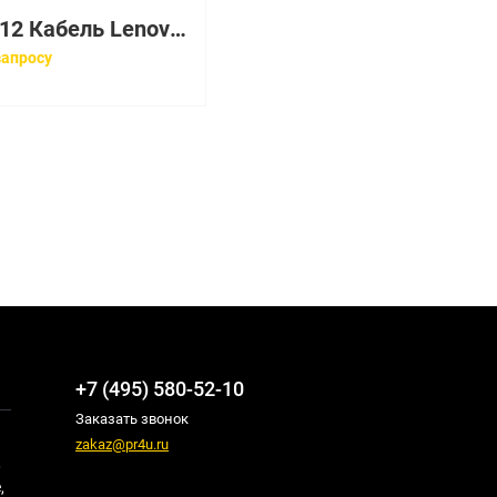
00FM412 Кабель Lenovo 1m MPO-4xLC OM3 MMF Breakout Cable
запросу
+7 (495) 580-52-10
Заказать звонок
zakaz@pr4u.ru
,
,