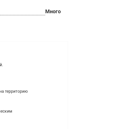
Много
й.
 на территорию
ческим