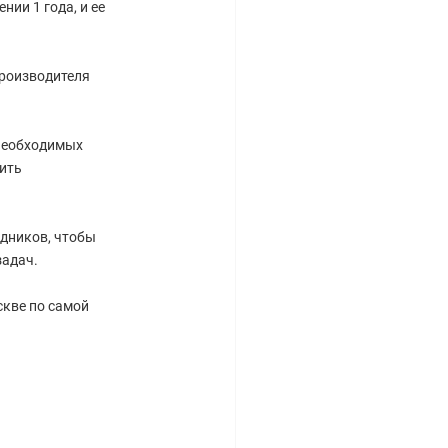
ии 1 года, и ее
производителя
 необходимых
ить
дников, чтобы
задач.
скве по самой