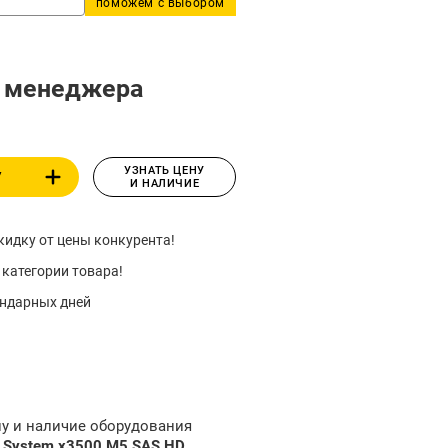
поможем с выбором
у менеджера
УЗНАТЬ ЦЕНУ
У
И НАЛИЧИЕ
идку от цены конкурента!
 категории товара!
ендарных дней
ну и наличие оборудования
 System x3500 M5 SAS HD