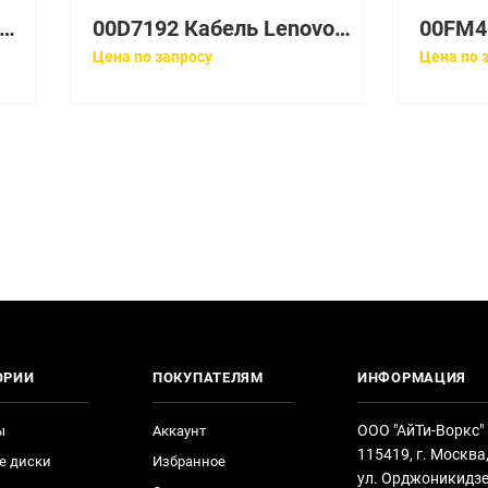
C-C4000-PS Кабель Juniper C4K Power FRU
00D7192 Кабель Lenovo 4.3m US/CAN NEMA L15-30P - (3P+Gnd) to 3X IEC 320 C19 Line Cord
Цена по запросу
Цена по 
ОРИИ
ПОКУПАТЕЛЯМ
ИНФОРМАЦИЯ
ООО "АйТи-Воркс"
ы
Аккаунт
115419, г. Москва
е диски
Избранное
ул. Орджоникидзе