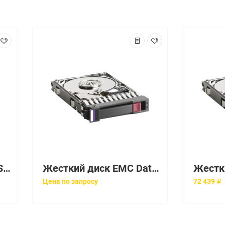
Жесткий диск Lenovo Storage (HGST) Ultrastar C10K1800 900Gb U1200 10520 128Mb 12G AF 512n Instant Secure Erase SAS 2,5" For Storage DS6200 DS4200 DS2200 Drive Enclosure D1224(0B32680)
Жесткий диск EMC Data Domain (Western Digital) RE4 1Tb U300 7200 64Mb 3G NCQ SATAII 3,5" For Data Domain 640 670 890 DD640 DD670 DD890(WD1003FBYX-12Y7B0)
Цена по запросу
72 439 ₽