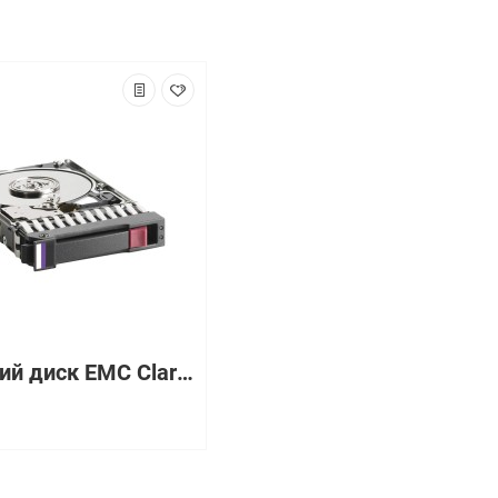
Жесткий диск EMC Clariion CX-SA07-010 (Western Digital) RE4 WD1003FBYX-12Y7B0 1Tb (U300/7200/64Mb) 520bps TLER RAFF SATAII To 40pin Fibre Channel 3,5" For CX3 CX4(118032791)