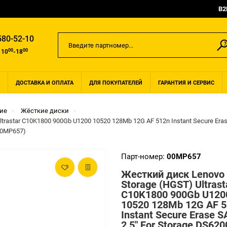
B2
580-52-10
00
00
 10
-18
ДОСТАВКА И ОПЛАТА
ДЛЯ ПОКУПАТЕЛЕЙ
ГАРАНТИЯ И СЕРВИС
ие
Жёсткие диски
trastar C10K1800 900Gb U1200 10520 128Mb 12G AF 512n Instant Secure Eras
00MP657)
Парт-номер:
00MP657
Жесткий диск Lenovo
Storage (HGST) Ultrast
C10K1800 900Gb U120
10520 128Mb 12G AF 
Instant Secure Erase S
2,5" For Storage DS620