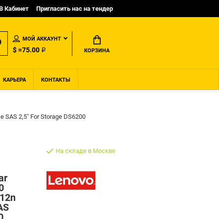
B Кабинет
Пригласить нас на тендер
МОЙ АККАУНТ
$ =75.00 ₽
КОРЗИНА
КАРЬЕРА
КОНТАКТЫ
e SAS 2,5" For Storage DS6200
На складе в Москве
ar
0
512n
AS
0