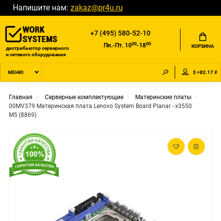
Напишите нам:
zakaz@pr4u.ru
+7 (495) 580-52-10
00
00
Пн.-Пт. 10
-18
КОРЗИНА
дистрибьютор серверного
и сетевого оборудования
$ =82.17 ₽
МЕНЮ
Главная
Серверные комплектующие
Материнские платы
00MV379 Материнская плата Lenovo System Board Planar - x3550
M5 (8869)