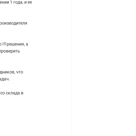
ии 1 года, и ее
производителя
IT-решения, а
проверить
дников, что
адач.
со склада в