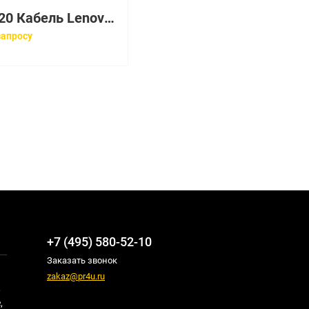
00NV420 Кабель Lenovo Y-SAS HD to Mini-SAS Cable
запросу
+7 (495) 580-52-10
Заказать звонок
zakaz@pr4u.ru
,
,