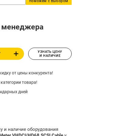
поможем с выбором
у менеджера
УЗНАТЬ ЦЕНУ
У
И НАЛИЧИЕ
идку от цены конкурента!
 категории товара!
ендарных дней
ну и наличие оборудования
Meter VHDCI/HD68 SCSI Cable
у