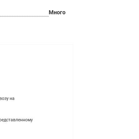
Много
возу на
представленному