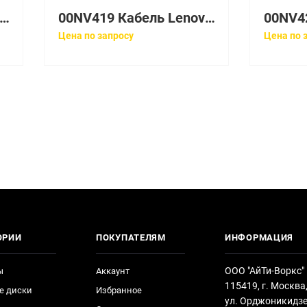
543 Кабель Lenovo 3m 12 Gb SAS Cable (mSAS HD to mSAS HD)
00NV419 Кабель Lenovo HD-SAS Cable to Mini-SAS
Цена по запросу
Цена по 
ОРИИ
ПОКУПАТЕЛЯМ
ИНФОРМАЦИЯ
ООО "АйТи-Воркс"
ы
Аккаунт
115419, г. Москва
е диски
Избранное
ул. Орджоникидзе