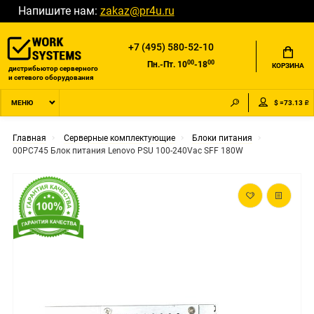
Напишите нам:
zakaz@pr4u.ru
+7 (495) 580-52-10
00
00
Пн.-Пт. 10
-18
КОРЗИНА
дистрибьютор серверного
и сетевого оборудования
$ =73.13 ₽
МЕНЮ
Главная
Серверные комплектующие
Блоки питания
00PC745 Блок питания Lenovo PSU 100-240Vac SFF 180W