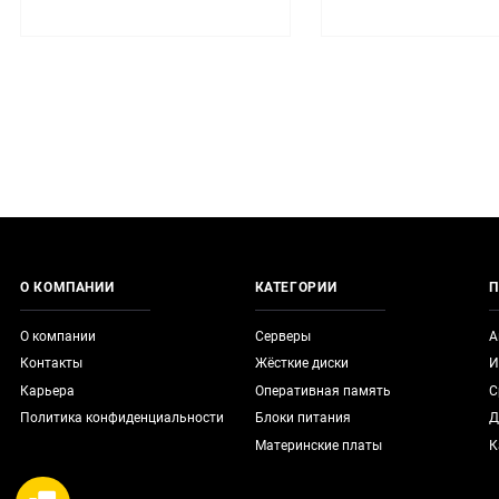
О КОМПАНИИ
КАТЕГОРИИ
П
О компании
Серверы
А
Контакты
Жёсткие диски
И
Карьера
Оперативная память
С
Политика конфиденциальности
Блоки питания
Д
Материнские платы
К