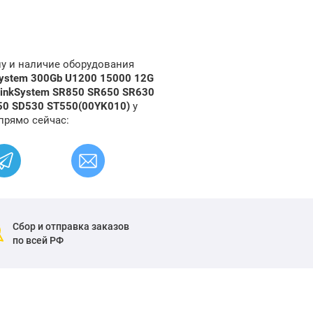
ну и наличие оборудования
System 300Gb U1200 15000 12G
ThinkSystem SR850 SR650 SR630
50 SD530 ST550(00YK010)
у
прямо сейчас:
Сбор и отправка заказов
по всей РФ