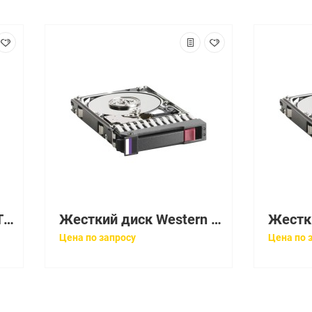
Жесткий диск Lenovo ThinkSystem 300Gb U1200 15000 12G AF 512n G4HS SAS 2,5" For ThinkSystem SR850 SR650 SR630 SR550 SR530 SN850 SN550 SD530 ST550(SMD7A01859)
Жесткий диск Western Digital AV-25 500Gb (U300/5400/16Mb) SATAII 2,5"(WD5000LUCT-63Y8HY0)
Цена по запросу
Цена по 