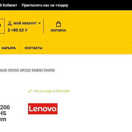
B Кабинет
Пригласить нас на тендер
МОЙ АККАУНТ
$ =80.62 ₽
КОРЗИНА
КАРЬЕРА
КОНТАКТЫ
SR630 SR550 SR530 SN850 SN550
На складе в Москве
1200
4HS
tem