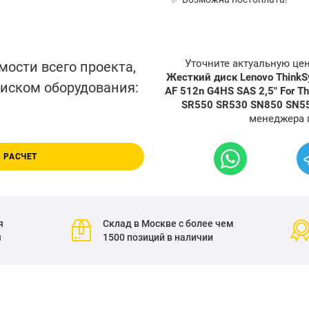
Уточните актуальную це
мости всего проекта,
Жесткий диск Lenovo Think
писком оборудования:
AF 512n G4HS SAS 2,5" For 
SR550 SR530 SN850 SN5
менеджера 
 РАСЧЕТ
я
Склад в Москве с более чем
я
1500 позиций в наличии