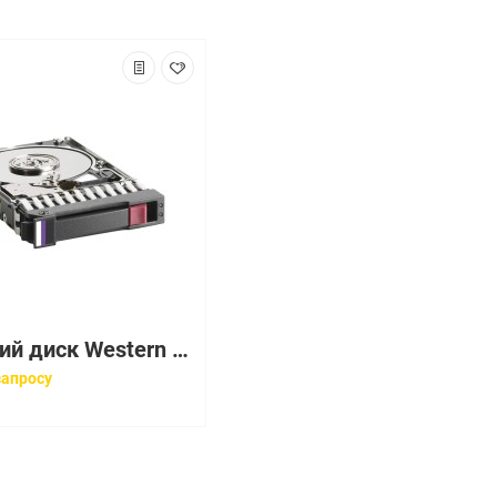
Жесткий диск Western Digital Blue 2Tb (U600/5400/128Mb) 6G SATAIII 2,5"7mm(WD20SPZX-22CRAT0)
запросу