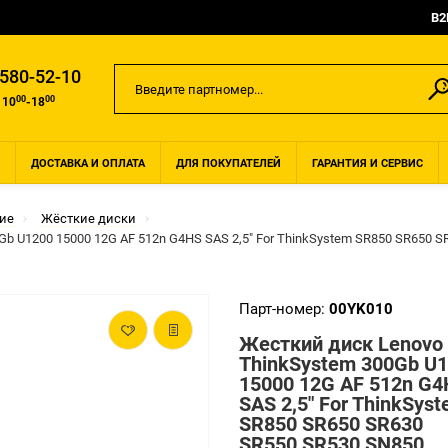
B2
 580-52-10
00
00
 10
-18
ДОСТАВКА И ОПЛАТА
ДЛЯ ПОКУПАТЕЛЕЙ
ГАРАНТИЯ И СЕРВИС
ие
Жёсткие диски
b U1200 15000 12G AF 512n G4HS SAS 2,5" For ThinkSystem SR850 SR650 
Парт-номер:
00YK010
Жесткий диск Lenovo
ThinkSystem 300Gb U
15000 12G AF 512n G
SAS 2,5" For ThinkSys
SR850 SR650 SR630
SR550 SR530 SN850