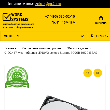
Напишите нам:
zakaz@pr4u.ru
+7 (495) 580-52-10
00
00
Пн.-Пт. 10
-18
КОРЗИНА
дистрибьютор серверного
и сетевого оборудования
$ =73.77 ₽
МЕНЮ
Главная
Серверные комплектующие
Жёсткие диски
01DC417 Жесткий диск LENOVO Lenovo Storage 900GB 10K 2.5 SAS
HDD