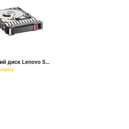
Жесткий диск Lenovo Storage 12Tb U1200 7200 12G SAS 3,5" For Storage V3700 V2 V3700 V2 XP(6535-B3SF)
запросу