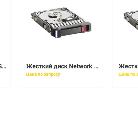
Жесткий диск Lenovo Storage 8Tb U1200 7200 12G SAS 3,5" For Storage V3700 V2 V3700 V2 XP(01EJ583)
Жесткий диск Network Appliance (NetApp) (Seagate) Enterprise Performance 10K HDD v9 1.2Tb U1200 10000 256Mb 12G SED AF 512n SAS 2,5" For NetApp (LSI Logic) E2760 E2724 E2660 E2624 E2600 5350 DE6600 DE5600(1XH210-041)
Цена по запросу
Цена по 