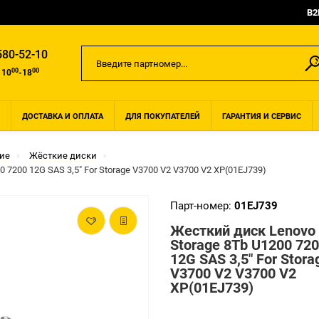
B2
580-52-10
00
00
 10
-18
ДОСТАВКА И ОПЛАТА
ДЛЯ ПОКУПАТЕЛЕЙ
ГАРАНТИЯ И СЕРВИС
ие
Жёсткие диски
 7200 12G SAS 3,5" For Storage V3700 V2 V3700 V2 XP(01EJ739)
Парт-номер:
01EJ739
Жесткий диск Lenovo
Storage 8Tb U1200 72
12G SAS 3,5" For Stora
V3700 V2 V3700 V2
XP(01EJ739)