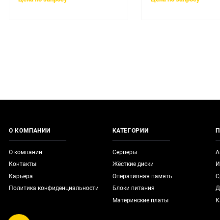
О КОМПАНИИ
КАТЕГОРИИ
П
О компании
Серверы
А
Контакты
Жёсткие диски
И
Карьера
Оперативная память
С
Политика конфиденциальности
Блоки питания
Д
Материнские платы
К