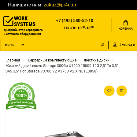
Напишите нам:
zakaz@pr4u.ru
+7 (495) 580-52-10
00
00
Пн.-Пт. 10
-18
КОРЗИНА
дистрибьютор серверного
и сетевого оборудования
$ =80.93 ₽
МЕНЮ
Главная
Серверные комплектующие
Жёсткие диски
Жесткий диск Lenovo Storage 300Gb U1200 15000 12G 2,5" To 3,5"
SAS 3,5" For Storage V3700 V2 V3700 V2 XP(01EJ858)