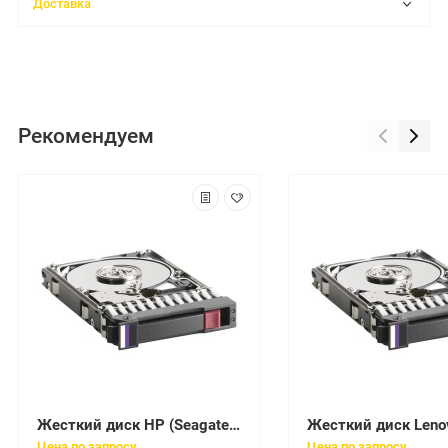
Доставка
Рекомендуем
Жесткий диск HP (Seagate) Enterprise Capacity 3.5 HDD v5 4Tb U600 7200 128Mb 6G AF 512n SATAIII 3,5" For Gen8 Gen9 Gen10(1V4107-065)
Цена по запросу
Цена по запросу