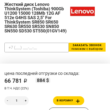
Жесткий диск Lenovo
ThinkSystem (Toshiba) 900Gb
U1200 15000 128Mb 12G AF
512e G4HS SAS 2,5" For
ThinkSystem SR850 SR650
SR630 SR550 SR530 SN850
SN550 SD530 ST550(01GV149)
ЗАКАЗАТЬ ЗВОНОК
поможем с выбором
цена последней отгрузки со склада:
884 $
66 781 ₽
В Т.Ч. НДС (22%)
В КОРЗИНУ