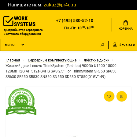
Напишите нам:
zakaz@pr4u.ru
+7 (495) 580-52-10
00
00
Пн.-Пт. 10
-18
КОРЗИНА
дистрибьютор серверного
и сетевого оборудования
$ =75.53 ₽
МЕНЮ
Главная
Серверные комплектующие
Жёсткие диски
Жесткий диск Lenovo ThinkSystem (Toshiba) 900Gb U1200 15000
128Mb 12G AF 512e G4HS SAS 2,5" For ThinkSystem SR850 SR650
SR630 SR550 SR530 SN850 SN550 SD530 ST550(01GV149)