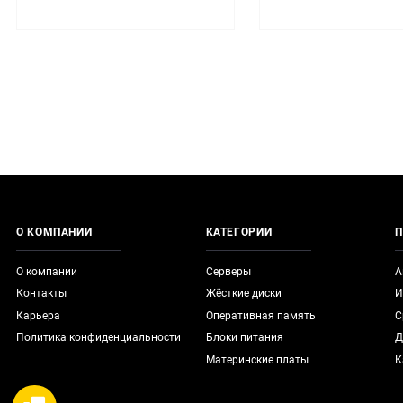
О КОМПАНИИ
КАТЕГОРИИ
П
О компании
Серверы
А
Контакты
Жёсткие диски
И
Карьера
Оперативная память
С
Политика конфиденциальности
Блоки питания
Д
Материнские платы
К