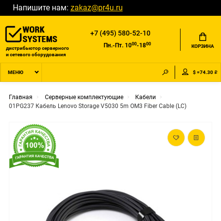
Напишите нам:
zakaz@pr4u.ru
+7 (495) 580-52-10
00
00
Пн.-Пт. 10
-18
КОРЗИНА
дистрибьютор серверного
и сетевого оборудования
$ =74.30 ₽
МЕНЮ
Главная
Серверные комплектующие
Кабели
01PG237 Кабель Lenovo Storage V5030 5m OM3 Fiber Cable (LC)