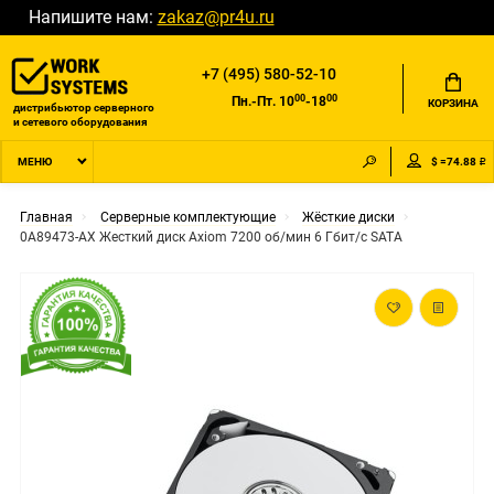
Напишите нам:
zakaz@pr4u.ru
+7 (495) 580-52-10
00
00
Пн.-Пт. 10
-18
КОРЗИНА
дистрибьютор серверного
и сетевого оборудования
$ =74.88 ₽
МЕНЮ
Главная
Серверные комплектующие
Жёсткие диски
0A89473-AX Жесткий диск Axiom 7200 об/мин 6 Гбит/с SATA