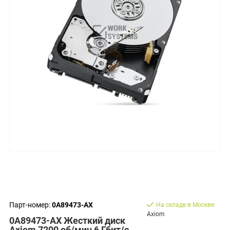
Парт-номер:
0A89473-AX
На складе в Москве
Axiom
0A89473-AX Жесткий диск
Axiom 7200 об/мин 6 Гбит/с