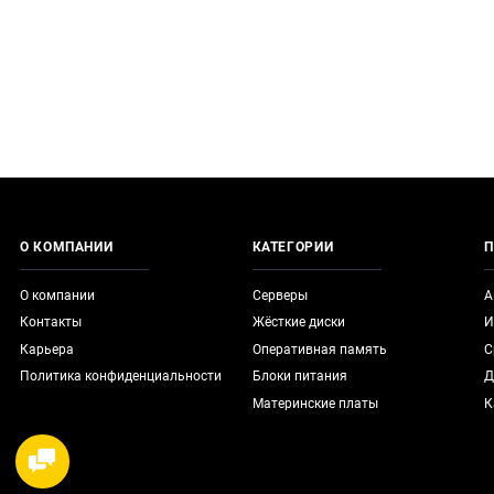
О КОМПАНИИ
КАТЕГОРИИ
П
О компании
Серверы
А
Контакты
Жёсткие диски
И
Карьера
Оперативная память
С
Политика конфиденциальности
Блоки питания
Д
Материнские платы
К