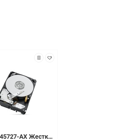
4XB0G45727-AX Жесткий диск Axiom 15000 об/мин 6 Гбит/с SAS