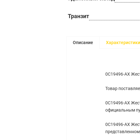
Транзит
Описание
Характеристик
0C19496-AX Жест
Товар поставляе
0C19496-AX Жест
официальным пу
0C19496-AX Жест
представленному