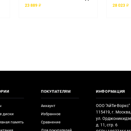
23 889 ₽
28 023 ₽
ОРИИ
ПОКУПАТЕЛЯМ
ИНФОРМАЦИЯ
ООО "АйТи-Воркс"
ы
Аккаунт
115419, г. Москва
е диски
Избранное
ул. Орджоникидзе
ивная память
Сравнение
д. 11, стр. 6
питания
Для покупателей