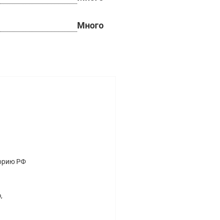
Много
торию РФ
,