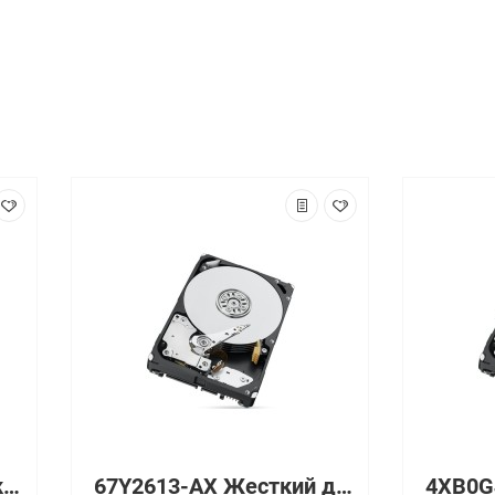
4XB0G45724-AX Жесткий диск Axiom 2.5" 10000 об/мин 6 Гбит/с
67Y2613-AX Жесткий диск Axiom 3.5" 7200 об/мин