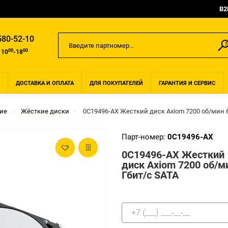
B2
580-52-10
00
00
 10
-18
ДОСТАВКА И ОПЛАТА
ДЛЯ ПОКУПАТЕЛЕЙ
ГАРАНТИЯ И СЕРВИС
ие
Жёсткие диски
0C19496-AX Жесткий диск Axiom 7200 об/мин 6
Парт-номер:
0C19496-AX
0C19496-AX Жесткий
диск Axiom 7200 об/м
Гбит/с SATA