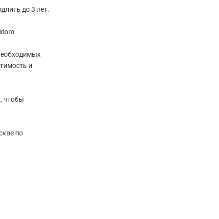
длить до 3 лет.
xiom.
 необходимых
тимость и
, чтобы
скве по