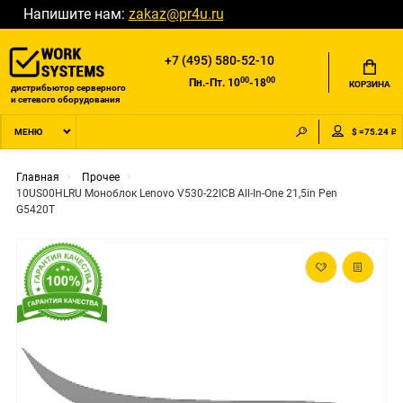
Напишите нам:
zakaz@pr4u.ru
+7 (495) 580-52-10
00
00
Пн.-Пт. 10
-18
КОРЗИНА
дистрибьютор серверного
и сетевого оборудования
$ =75.24 ₽
МЕНЮ
Главная
Прочее
10US00HLRU Моноблок Lenovo V530-22ICB All-In-One 21,5in Pen
G5420T