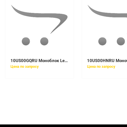
10US00GQRU Моноблок Lenovo V530-22ICB All-In-One 21,5in I5-9400T
Цена по запросу
Цена по запросу