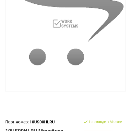
Парт-номер:
10US00HLRU
На складе в Москве
10US00HLRU Моноблок