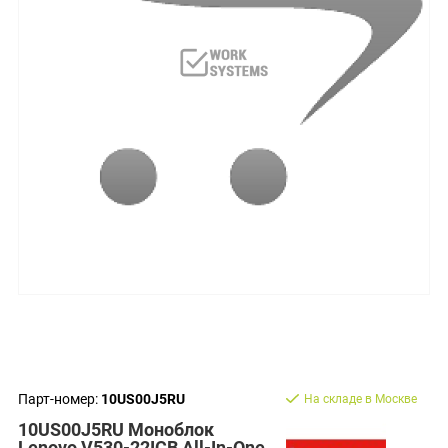
Парт-номер:
10US00J5RU
На складе в Москве
10US00J5RU Моноблок
Lenovo V530-22ICB All-In-One