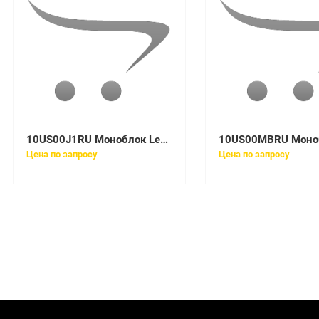
10US00J1RU Моноблок Lenovo V530-22ICB All-In-One 21,5in I5-9400T
Цена по запросу
Цена по запросу