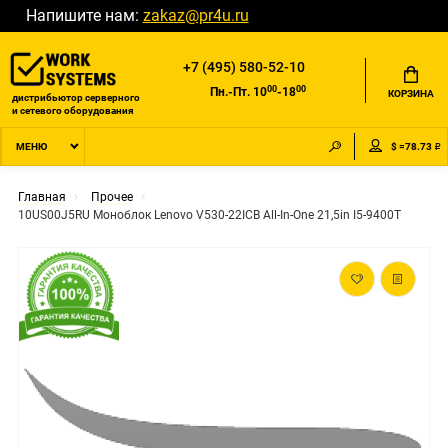
Напишите нам:
zakaz@pr4u.ru
+7 (495) 580-52-10
00
00
Пн.-Пт. 10
-18
КОРЗИНА
дистрибьютор серверного
и сетевого оборудования
$ =78.73 ₽
МЕНЮ
Главная
Прочее
10US00J5RU Моноблок Lenovo V530-22ICB All-In-One 21,5in I5-9400T