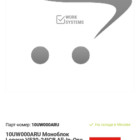
Парт-номер:
10UW000ARU
На складе в Москве
10UW000ARU Моноблок
Lenovo V530-24ICB All-In-One