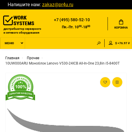
Напишите нам:
zakaz@pr4u.ru
+7 (495) 580-52-10
00
00
Пн.-Пт. 10
-18
КОРЗИНА
дистрибьютор серверного
и сетевого оборудования
$ =76.97 ₽
МЕНЮ
Главная
Прочее
10UW000ARU Моноблок Lenovo V530-24ICB All-In-One 23,8in i5-8400T