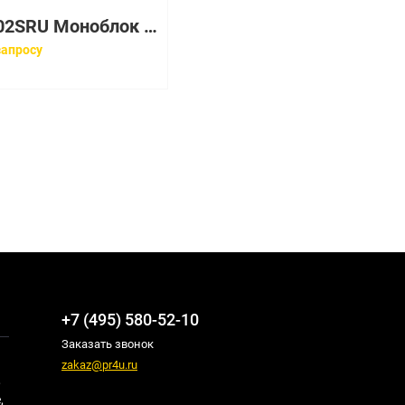
10YS002SRU Моноблок Lenovo V540-24IWL All-In-One 23,8in i3-8145U
запросу
+7 (495) 580-52-10
Заказать звонок
zakaz@pr4u.ru
,
,