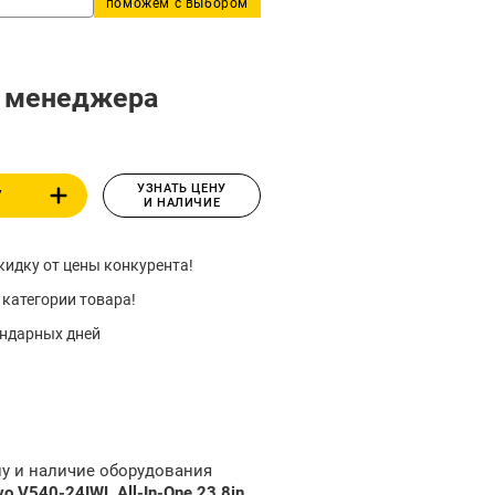
поможем с выбором
у менеджера
УЗНАТЬ ЦЕНУ
У
И НАЛИЧИЕ
идку от цены конкурента!
 категории товара!
ендарных дней
ну и наличие оборудования
 V540-24IWL All-In-One 23,8in