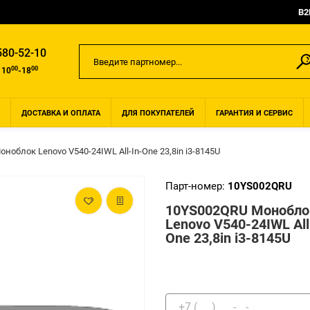
B2
580-52-10
00
00
 10
-18
ДОСТАВКА И ОПЛАТА
ДЛЯ ПОКУПАТЕЛЕЙ
ГАРАНТИЯ И СЕРВИС
ноблок Lenovo V540-24IWL All-In-One 23,8in i3-8145U
Парт-номер:
10YS002QRU
10YS002QRU Монобло
Lenovo V540-24IWL All
One 23,8in i3-8145U