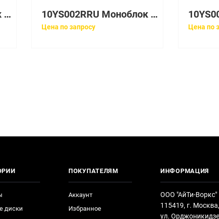
10YS002PRU Моноблок Lenovo V540-24IWL All-In-One 23,8in i3-8145U
10YS002RRU Моноблок Lenovo V540-24IWL All-In-One 23,8in i3-8145U
Цена по запросу
Цена по 
ОРИИ
ПОКУПАТЕЛЯМ
ИНФОРМАЦИЯ
ООО "АйТи-Воркс"
ы
Аккаунт
115419, г. Москва
е диски
Избранное
ул. Орджоникидзе