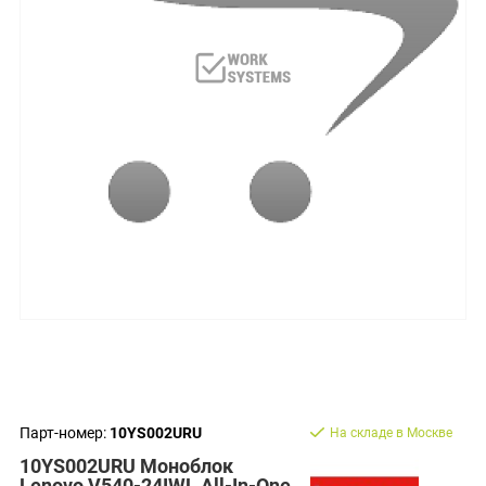
Парт-номер:
10YS002URU
На складе в Москве
10YS002URU Моноблок
Lenovo V540-24IWL All-In-One