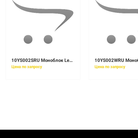
10YS002SRU Моноблок Lenovo V540-24IWL All-In-One 23,8in i3-8145U
Цена по запросу
Цена по запросу