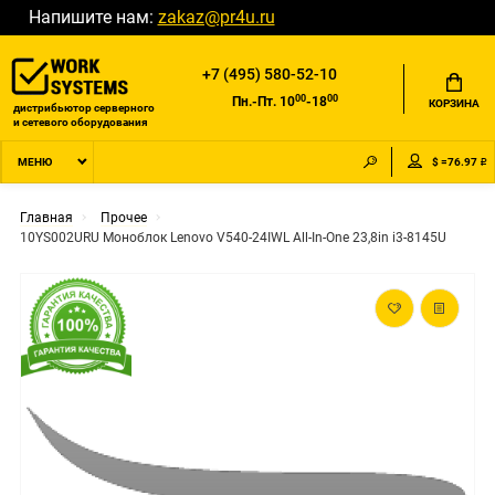
Напишите нам:
zakaz@pr4u.ru
+7 (495) 580-52-10
00
00
Пн.-Пт. 10
-18
КОРЗИНА
дистрибьютор серверного
и сетевого оборудования
$ =76.97 ₽
МЕНЮ
Главная
Прочее
10YS002URU Моноблок Lenovo V540-24IWL All-In-One 23,8in i3-8145U