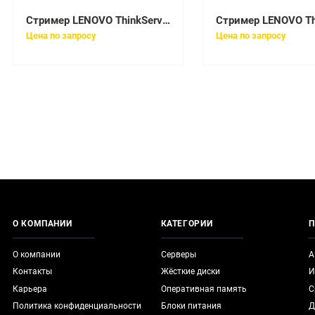
Стример LENOVO ThinkServer External LTO-6 Tape Drive [4XF0F28770]
Цена по запросу
Цена по запросу
О КОМПАНИИ
КАТЕГОРИИ
П
О компании
Серверы
А
Контакты
Жёсткие диски
И
Карьера
Оперативная память
С
Политика конфиденциальности
Блоки питания
Д