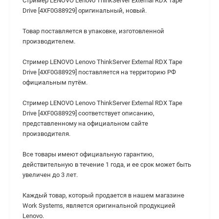
Стример LENOVO Lenovo ThinkServer External RDX Tape
Drive [4XF0G88929] оригинальный, новый.
Товар поставляется в упаковке, изготовленной
производителем.
Стример LENOVO Lenovo ThinkServer External RDX Tape
Drive [4XF0G88929] поставляется на территорию РФ
официальным путём.
Стример LENOVO Lenovo ThinkServer External RDX Tape
Drive [4XF0G88929] соответствует описанию,
представленному на официальном сайте
производителя.
Все товары имеют официальную гарантию,
действительную в течение 1 года, и ее срок может быть
увеличен до 3 лет.
Каждый товар, который продается в нашем магазине
Work Systems, является оригинальной продукцией
Lenovo.