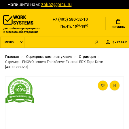
Напишите нам:
zakaz@pr4u.ru
+7 (495) 580-52-10
00
00
Пн.-Пт. 10
-18
КОРЗИНА
дистрибьютор серверного
и сетевого оборудования
$ =77.84 ₽
МЕНЮ
Главная
Серверные комплектующие
Стримеры
Стример LENOVO Lenovo ThinkServer External RDX Tape Drive
[4XF0G88929]