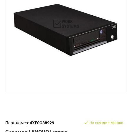
Парт-номер:
4XF0G88929
На складе в Москве
Стример LENOVO Lenovo