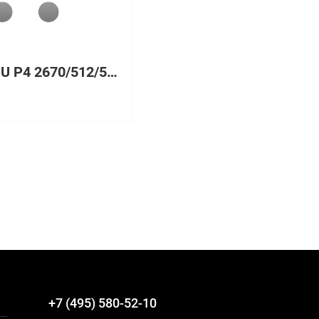
205 CPU P4 2670/512/533, 1024 Мб PC2100 ECC DDR SDRAM UDIMM, NO HDD, Gigabit Ethernet, Tower
+7 (495) 580-52-10