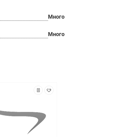
Много
Много