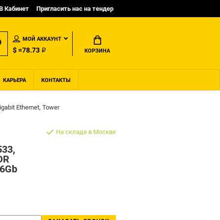
B Кабинет
Пригласить нас на тендер
МОЙ АККАУНТ
$ =78.73 ₽
КОРЗИНА
КАРЬЕРА
КОНТАКТЫ
bit Ethernet, Tower
На складе в Москве
533,
DR
36Gb